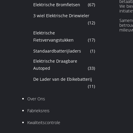
betaalb
Elektrische Bromfietsen
(67)
We bied
initiat
3 wiel Elektrische Driewieler
Samenv
(12)
betrouw
milieuv
Elektrische
Fietsvervangstukken
(17)
Standaardbatterijladers
(1)
Elektrische Draagbare
Autoped
(33)
De Lader van de Ebikebatterij
(11)
Over Ons
Fabrieksreis
Kwaliteitscontrole