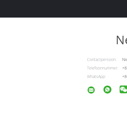
N
Contactpersoon:
Ni
Telefoonnummer:
+8
WhatsApp:
+8