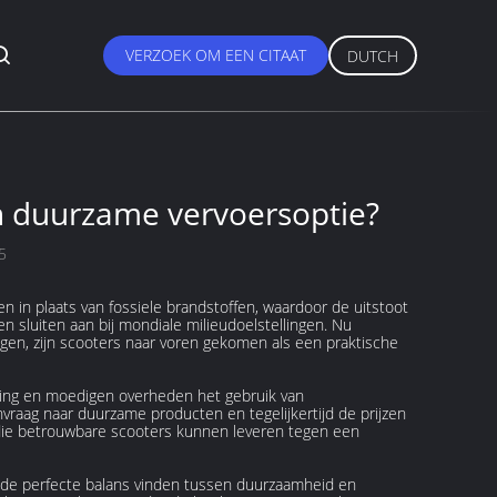
VERZOEK OM EEN CITAAT
DUTCH
n duurzame vervoersoptie?
5
n in plaats van fossiele brandstoffen, waardoor de uitstoot
n sluiten aan bij mondiale milieudoelstellingen. Nu
en, zijn scooters naar voren gekomen als een praktische
ling en moedigen overheden het gebruik van
raag naar duurzame producten en tegelijkertijd de prijzen
die betrouwbare scooters kunnen leveren tegen een
 de perfecte balans vinden tussen duurzaamheid en