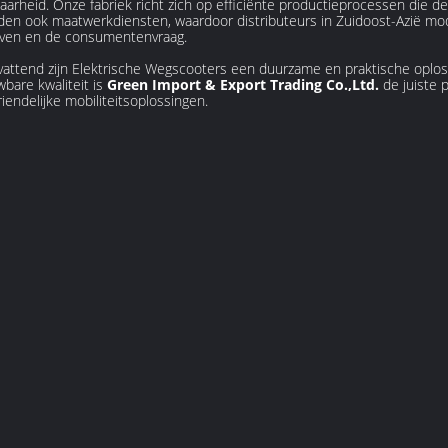
aarheid. Onze fabriek richt zich op efficiënte productieprocessen die de
en ook maatwerkdiensten, waardoor distributeurs in Zuidoost-Azië mode
ieven en de consumentenvraag.
attend zijn Elektrische Wegscooters een duurzame en praktische oplo
bare kwaliteit is
Green Import & Export Trading Co.,Ltd.
de juiste p
riendelijke mobiliteitsoplossingen.