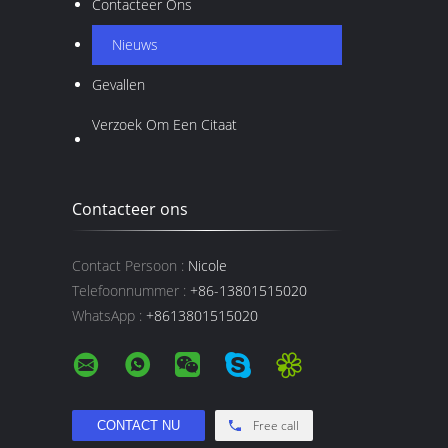
Contacteer Ons
Nieuws
Gevallen
Verzoek Om Een Citaat
Contacteer ons
Contact Persoon :
Nicole
Telefoonnummer :
+86-13801515020
WhatsApp :
+8613801515020
Free call