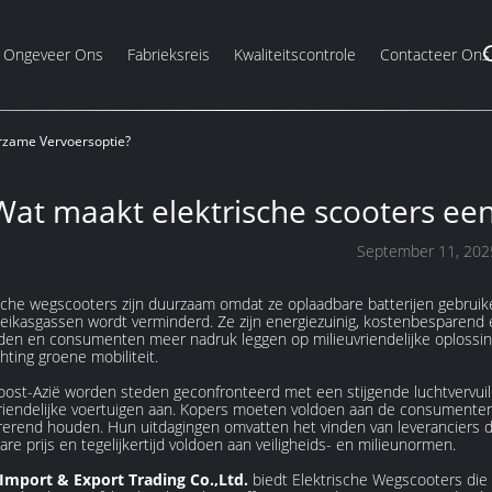
Ongeveer Ons
Fabrieksreis
Kwaliteitscontrole
Contacteer Ons
rzame Vervoersoptie?
Wat maakt elektrische scooters ee
September 11, 202
sche wegscooters zijn duurzaam omdat ze oplaadbare batterijen gebruike
eikasgassen wordt verminderd. Ze zijn energiezuinig, kostenbesparend e
en en consumenten meer nadruk leggen op milieuvriendelijke oplossing
chting groene mobiliteit.
oost-Azië worden steden geconfronteerd met een stijgende luchtvervui
riendelijke voertuigen aan. Kopers moeten voldoen aan de consumentenv
rerend houden. Hun uitdagingen omvatten het vinden van leveranciers 
are prijs en tegelijkertijd voldoen aan veiligheids- en milieunormen.
Import & Export Trading Co.,Ltd.
biedt Elektrische Wegscooters die