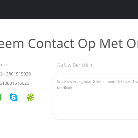
eem Contact Op Met O
cole
Ga Uw Bericht in
6-13801515020
613801515020