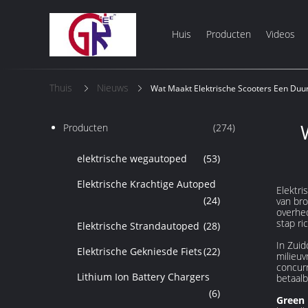
Huis
Producten
Videos
Thuis
Nieuws
Wat Maakt Elektrische Scooters Een Duu
Producten
(274)
elektrische wegautoped
(53)
Elektrische Krachtige Autoped
Elektri
(24)
van bro
overhed
stap ri
Elektrische Strandautoped
(28)
In Zuid
Elektrische Gekniesde Fiets
(22)
milieuv
concur
Lithium Ion Battery Chargers
betaalb
(6)
Green 