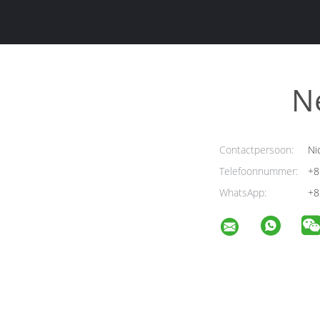
N
Contactpersoon:
Ni
Telefoonnummer:
+8
WhatsApp:
+8