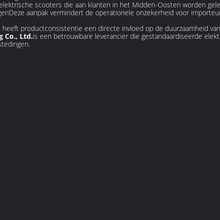
elektrische scooters die aan klanten in het Midden-Oosten worden gel
enDeze aanpak vermindert de operationele onzekerheid voor importeurs
t heeft productconsistentie een directe invloed op de duurzaamheid van 
g Co., Ltd.
is een betrouwbare leverancier die gestandaardiseerde elektr
stedingen.