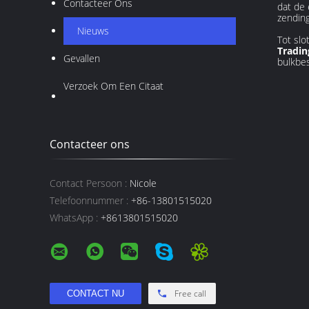
Contacteer Ons
dat de 
zending
Nieuws
Tot slo
Tradin
Gevallen
bulkbe
Verzoek Om Een Citaat
Contacteer ons
Contact Persoon :
Nicole
Telefoonnummer :
+86-13801515020
WhatsApp :
+8613801515020
Free call