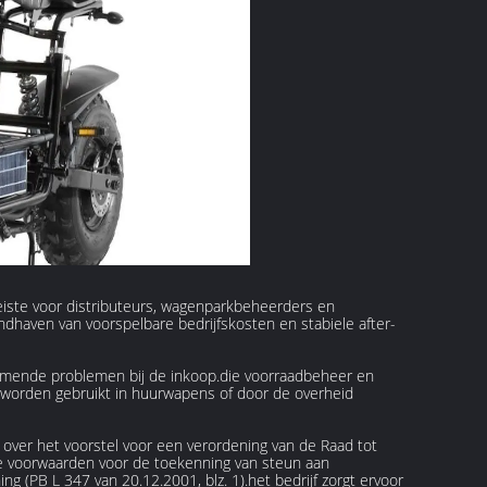
reiste voor distributeurs, wagenparkbeheerders en
andhaven van voorspelbare bedrijfskosten en stabiele after-
omende problemen bij de inkoop.die voorraadbeheer en
worden gebruikt in huurwapens of door de overheid
 over het voorstel voor een verordening van de Raad tot
 de voorwaarden voor de toekenning van steun aan
ng (PB L 347 van 20.12.2001, blz. 1).het bedrijf zorgt ervoor