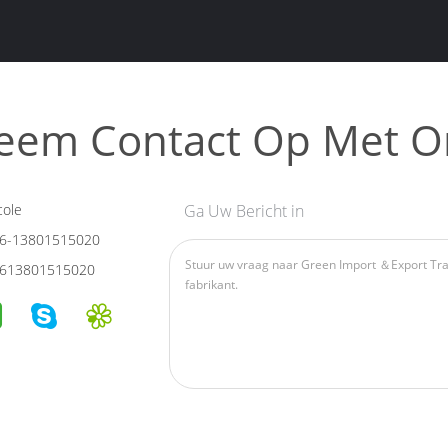
eem Contact Op Met O
cole
Ga Uw Bericht in
6-13801515020
613801515020