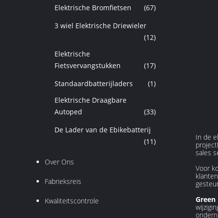
Elektrische Bromfietsen
(67)
3 wiel Elektrische Driewieler
(12)
Elektrische
Fietsvervangstukken
(17)
Standaardbatterijladers
(1)
Elektrische Draagbare
Autoped
(33)
De Lader van de Ebikebatterij
In de e
(11)
project
sales s
Over Ons
Voor k
klante
Fabrieksreis
gesteu
Green 
Kwaliteitscontrole
wijzigi
onderne