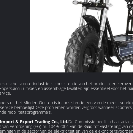
lektrische scooterindustrie is consistentie van het product een kernve
kopers.accu-uitvoer, en assemblage kwaliteit zijn essentieel voor het h
ervice.
opers uit het Midden-Oosten is inconsistentie een van de meest voork
nservice bemoeilijktDeze problemen worden vergroot wanneer scooters 
nde mobiliteitsprogramma's.
Import & Export Trading Co., Ltd.
De Commissie heeft in haar advies
ng van Verordening (EG) nr. 1049/2001 van de Raad tot vaststelling van
mingen in de sector van de elektriciteit en van de elektriciteitsvoorzieni