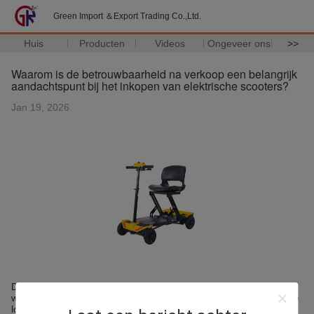
Green Import ＆Export Trading Co.,Ltd.
Huis
Producten
Videos
Ongeveer ons
>>
Waarom is de betrouwbaarheid na verkoop een belangrijk
aandachtspunt bij het inkopen van elektrische scooters?
Jan 19, 2026
De ervaring van de industrie toont aan dat elektrische
wegscooters mechanische en elektrische producten zijn die in de
loop van de tijd onderhoud vereisen.en duidelijke technische