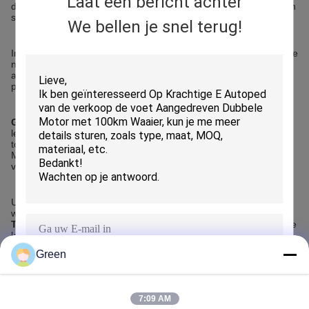
Laat een bericht achter
documentatie zijn van cruciaal belang voor het minimaliseren van
stilstand.
We bellen je snel terug!
In het Midden-Oosten worstelen kopers vaak met leveranciers die
na levering verdwijnen of geen onderdelen leveren.Lange
afstanden en beperkte technische ondersteuning kunnen bij
problemen de operationele kosten aanzienlijk verhogen.
Green Import & Export Trading Co., Ltd.
richt zich op het
leveren van elektrische scooters met stabiele componenten en
toegankelijke reserveonderdelen.Het bedrijf helpt klanten in het
Midden-Oosten om risicoren na verkoop te verminderen en
vlottere activiteiten te onderhouden..
Uiteindelijk beschermt de betrouwbaarheid na verkoop de
winstgevendheid op lange termijn.
Green Import & Export
Trading Co., Ltd.
is een betrouwbare partner voor een duurzame
levering van elektrische scooters.
Green
VERZENDEN
Recommended Products
7:09 AM