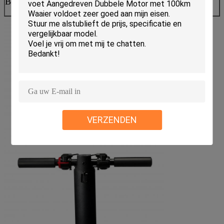
Beeldverhaalgrootte
20GP= 320 PCs; 40HQ= 750
PCs
VERZENDEN