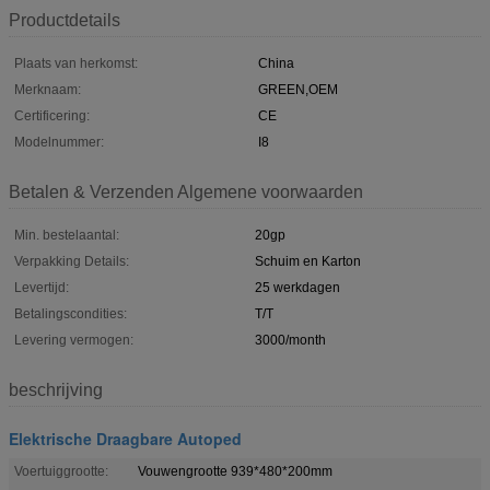
Productdetails
Plaats van herkomst:
China
Merknaam:
GREEN,OEM
Certificering:
CE
Modelnummer:
I8
Betalen & Verzenden Algemene voorwaarden
Min. bestelaantal:
20gp
Verpakking Details:
Schuim en Karton
Levertijd:
25 werkdagen
Betalingscondities:
T/T
Levering vermogen:
3000/month
beschrijving
Elektrische Draagbare Autoped
Voertuiggrootte:
Vouwengrootte 939*480*200mm