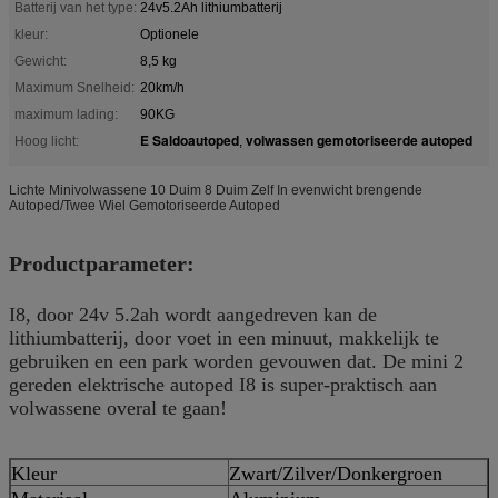
Batterij van het type:
24v5.2Ah lithiumbatterij
kleur:
Optionele
Gewicht:
8,5 kg
Maximum Snelheid:
20km/h
maximum lading:
90KG
E Saldoautoped
volwassen gemotoriseerde autoped
Hoog licht:
,
Lichte Minivolwassene 10 Duim 8 Duim Zelf In evenwicht brengende
Autoped/Twee Wiel Gemotoriseerde Autoped
Productparameter:
I8, door 24v 5.2ah wordt aangedreven kan de
lithiumbatterij, door voet in een minuut, makkelijk te
gebruiken en een park worden gevouwen dat. De mini 2
gereden elektrische autoped I8 is super-praktisch aan
volwassene overal te gaan!
Kleur
Zwart/Zilver/Donkergroen