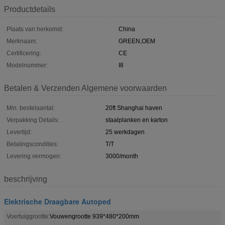
Productdetails
Plaats van herkomst:
China
Merknaam:
GREEN,OEM
Certificering:
CE
Modelnummer:
I8
Betalen & Verzenden Algemene voorwaarden
Min. bestelaantal:
20ft Shanghai haven
Verpakking Details:
staalplanken en karton
Levertijd:
25 werkdagen
Betalingscondities:
T/T
Levering vermogen:
3000/month
beschrijving
Elektrische Draagbare Autoped
Voertuiggrootte:
Vouwengrootte 939*480*200mm