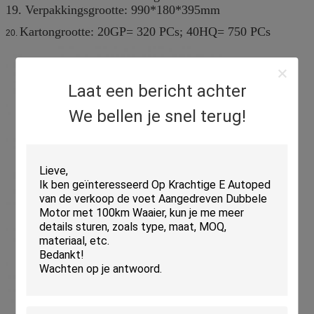
19. Verpakkingsgrootte: 990*180*395mm
Kartongrootte: 20GP= 320 PCs; 40HQ= 750 PCs
20.
Laat een bericht achter
We bellen je snel terug!