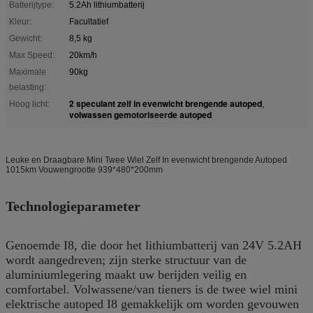
Batterijtype:
5.2Ah lithiumbatterij
Kleur:
Facultatief
Gewicht:
8,5 kg
Max Speed:
20km/h
Maximale
90kg
belasting:
2 speculant zelf in evenwicht brengende autoped
Hoog licht:
,
volwassen gemotoriseerde autoped
Leuke en Draagbare Mini Twee Wiel Zelf In evenwicht brengende Autoped
1015km Vouwengrootte 939*480*200mm
Technologieparameter
Genoemde I8, die door het lithiumbatterij van 24V 5.2AH
wordt aangedreven; zijn sterke structuur van de
aluminiumlegering maakt uw berijden veilig en
comfortabel. Volwassene/van tieners is de twee wiel mini
elektrische autoped I8 gemakkelijk om worden gevouwen