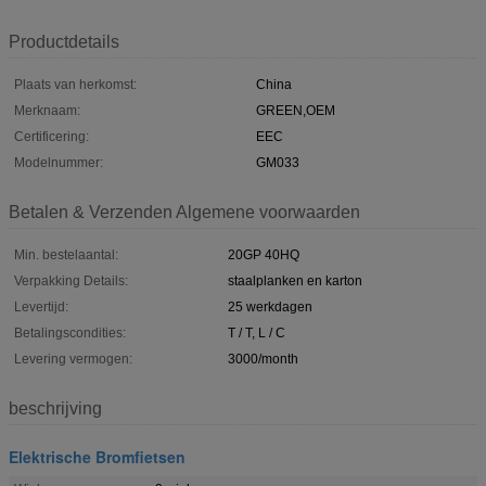
Productdetails
Plaats van herkomst:
China
Merknaam:
GREEN,OEM
Certificering:
EEC
Modelnummer:
GM033
Betalen & Verzenden Algemene voorwaarden
Min. bestelaantal:
20GP 40HQ
Verpakking Details:
staalplanken en karton
Levertijd:
25 werkdagen
Betalingscondities:
T / T, L / C
Levering vermogen:
3000/month
beschrijving
Elektrische Bromfietsen