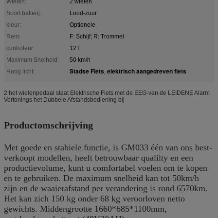
Wielen::
2 wielen
Soort batterij::
Lood-zuur
kleur:
Optionele
Rem:
F: Schijf; R: Trommel
controleur:
12T
Maximum Snelheid:
50 km/h
Stadse Fiets
elektrisch aangedreven fiets
Hoog licht:
,
2 het wielenpedaal staat Elektrische Fiets met de EEG-van de LEIDENE Alarm
Vertonings het Dubbele Afstandsbediening bij
Productomschrijving
Met goede en stabiele functie, is GM033 één van ons best-
verkoopt modellen, heeft betrouwbaar qualilty en een
productievolume, kunt u comfortabel voelen om te kopen
en te gebruiken. De maximum snelheid kan tot 50km/h
zijn en de waaierafstand per verandering is rond 6570km.
Het kan zich 150 kg onder 68 kg veroorloven netto
gewichts. Middengrootte 1660*685*1100mm,