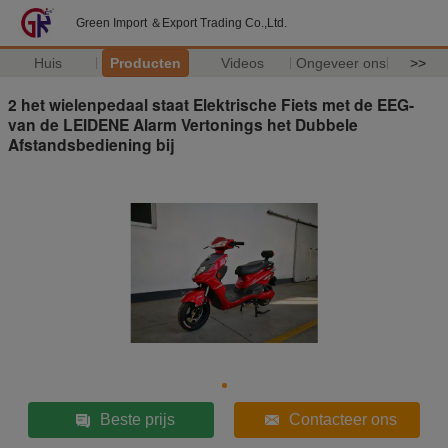
Green Import ＆Export Trading Co.,Ltd.
Huis
Producten
Videos
Ongeveer ons
>>
2 het wielenpedaal staat Elektrische Fiets met de EEG-
van de LEIDENE Alarm Vertonings het Dubbele
Afstandsbediening bij
Beste prijs
Contacteer ons