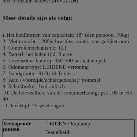
met loodzuur batteryt (48V20AH).
Meer details zijn als volgt:
Het beklimmen van capaciteit: 18° (één persoon, 70kg)
1.
2. Motormacht: 1200w brushless motor van gelijkstroom
3. Controlemechanisme: 12T
4. Batterij het laden tijd: 8 uren
5. Levensduur batterij: 350-500 het laden cycli
6. Odometertype: LEIDENE vertoning
7. Bandgrootte: 91/9110 Tubless
8. Rem (Voorzijde/achtergedeelte): trommel
9. Schokbreker: hydraulisch
10. De hoeveelheid van de containerlading: psc 105 in HK
40
11. levertijd: 25 weekdagen
Verkopende
LEIDENE koplamp
punten
3-snelheid