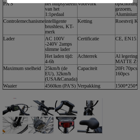
PA'S
het hulpsysteem
Voorvork
opschorting,
van het
gezoem,
1:1pedaal
Aluminiuml
Controlemechanisme
intelligente
Ketting
Roestvrij 
brushless, KT-
merk
Lader
AC 100V
Certificatie
CE, EN151
-240V 2amps
slimme lader
Het laden tijd:
Achterrek
Al legering,
4-6h
MATTE Zwa
Maximum snelheid
25km/h (de
Capaciteit
20Ft 70pcs,
EU), 32km/h
160pcs
(USA&Canada)
Waaier
4560km (PA'S)
Verpakking
1500*250*