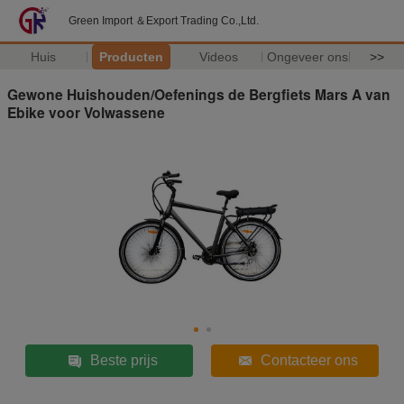
Green Import ＆Export Trading Co.,Ltd.
Huis
Producten
Videos
Ongeveer ons
>>
Gewone Huishouden/Oefenings de Bergfiets Mars A van
Ebike voor Volwassene
Beste prijs
Contacteer ons