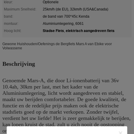
kleur:
Optionele
Maximum Snelheid:
25km/h (de EU), 32km/h (USA&Canada)
band:
de band van 700*45c Kenda
montuur:
Aluminiumlegering, 6061
Stadse Fiets
elektrisch aangedreven fiets
Hoog licht:
,
Gewone Huishouden/Oefenings de Bergfiets Mars A van Ebike voor
Volwassene
Beschrijving
Genoemde Mars-A, die door Li-ionenbatterij van 36v
10.4ah, 30km per last, met het kader van de
Aluminiumlegering, licht wordt aangedreven en stabiel,
maakt uw berijden comfortabeler. De goede kwaliteit, de
functie en de redelijke prijs maken ook de elektrische
stadsfiets goed op de markt verkopen. Zonder twijfel,
verdient het uw liefde! Het is zeer gemakkelijk te berijden,
kan lopen kruist de stad, zult u zich nooit de opstopping
ongerust maken. Wij hebben steekproeven op onze