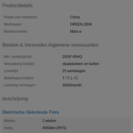
Productdetails
Plaats van herkomst:
China
Merknaam:
GREEN,OEM
Modelnummer:
Mars-a
Betalen & Verzenden Algemene voorwaarden
Min. bestelaantal:
20GP 40HQ
Verpakking Details:
staalplanken en karton
Levertijd:
25 werkdagen
Betalingscondities:
T / T, L / C
Levering vermogen:
3000/month
beschrijving
Elektrische Gekniesde Fiets
Wielen::
2 wielen
reeks:
4560km (PA'S)