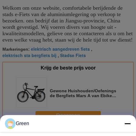
Welkom om onze website, comfortabele berijdende de
stads e-Fiets van de aluminiumlegering op verkoop te
bezoeken. ons bedrijf dat in Jiangsu-provincie, China
wordt gevestigd. Wij voeren divers van hoogte uit -
kwaliteitsmodellen, gelieve ons te contacteren als u om het
even welke vraag hebt, staan wij de hele tijd tot uw dienst!
elektrisch aangedreven fiets
Markeringen:
,
elektrisch sta bergfiets bij
Stadse Fiets
,
Krijg de beste prijs voor
Gewone Huishouden/Oefenings
de Bergfiets Mars A van Ebike
voor Volwassene
Doorgaan
Green
Elektrische Gekniesde Fiets
Meer