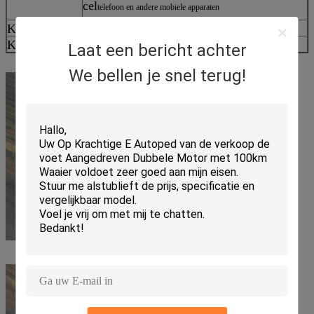
cel
telefoon en andere mobiele apparaten
Kabelkleur
Zwart/Aangepast
Kabellengte
1.2M (Rood (+), zwart (-)
Laat een bericht achter
We bellen je snel terug!