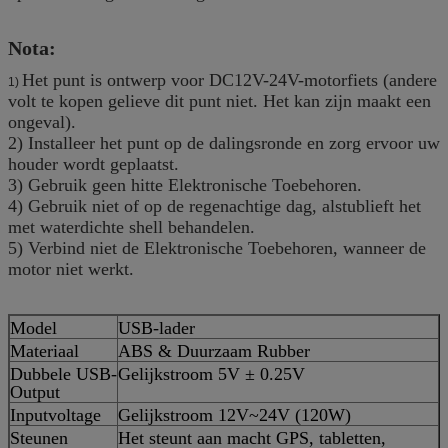
Nota:
Het punt is ontwerp voor DC12V-24V-motorfiets (andere
1)
volt te kopen gelieve dit punt niet. Het kan zijn maakt een
ongeval).
2) Installeer het punt op de dalingsronde en zorg ervoor uw
houder wordt geplaatst.
3) Gebruik geen hitte Elektronische Toebehoren.
4) Gebruik niet of op de regenachtige dag, alstublieft het
met waterdichte shell behandelen.
5) Verbind niet de Elektronische Toebehoren, wanneer de
motor niet werkt.
Model
USB-lader
Materiaal
ABS & Duurzaam Rubber
Dubbele USB-
Gelijkstroom 5V ± 0.25V
Output
Inputvoltage
Gelijkstroom 12V~24V (120W)
Steunen
Het steunt aan macht GPS, tabletten,