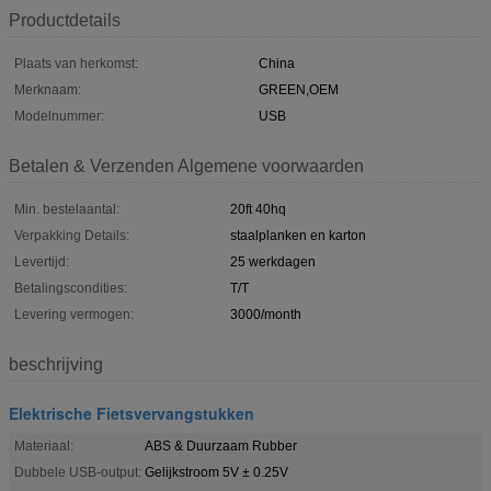
Productdetails
Plaats van herkomst:
China
Merknaam:
GREEN,OEM
Modelnummer:
USB
Betalen & Verzenden Algemene voorwaarden
Min. bestelaantal:
20ft 40hq
Verpakking Details:
staalplanken en karton
Levertijd:
25 werkdagen
Betalingscondities:
T/T
Levering vermogen:
3000/month
beschrijving
Elektrische Fietsvervangstukken
Materiaal:
ABS & Duurzaam Rubber
Dubbele USB-output:
Gelijkstroom 5V ± 0.25V