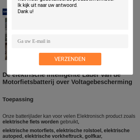
VERZENDEN
De elektrische Intelligente Lader van de
Motorfietsbatterij over Voltagebescherming
Toepassing
Onze batterijlader kan voor velen Elektronisch product zoals 
elektrische fiets worden
 gebruikt
,
elektrische motorfiets, elektrische rolstoel, elektrische 
autoped, elektrische vorkheftruck, golfkar,