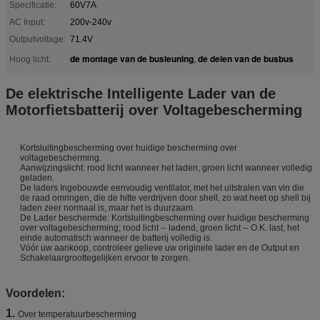
Specificatie:
60V7A
AC Input:
200v-240v
Outputvoltage:
71.4V
de montage van de busleuning
de delen van de busbus
Hoog licht:
,
De elektrische Intelligente Lader van de
Motorfietsbatterij over Voltagebescherming
Kortsluitingbescherming over huidige bescherming over
voltagebescherming.
Aanwijzingslicht: rood licht wanneer het laden, groen licht wanneer volledig
geladen.
De laders Ingebouwde eenvoudig ventilator, met het uitstralen van vin die
de raad omringen, die de hitte verdrijven door shell, zo wat heet op shell bij
laden zeer normaal is, maar het is duurzaam.
De Lader beschermde: Kortsluitingbescherming over huidige bescherming
over voltagebescherming; rood licht -- ladend, groen licht -- O.K. last, het
einde automatisch wanneer de batterij volledig is.
Vóór uw aankoop, controleer gelieve uw originele lader en de Output en
Schakelaargroottegelijken ervoor te zorgen.
Voordelen:
1.
Over temperatuurbescherming