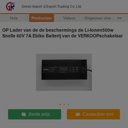
Green Import ＆Export Trading Co.,Ltd.
Huis
Producten
Videos
Ongeveer ons
>>
OP Lader van de de beschermings de Li-Ionen500w
Snelle 60V 7A Ebike Batterij van de VERKOOPschakelaar
Beste prijs
Contacteer ons