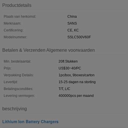
Productdetails
Plaats van herkomst:
China
Merknaam:
SANS
Certificering:
CE, KC
Modelnummer:
SSLC500V60F
Betalen & Verzenden Algemene voorwaarden
Min. bestelaantal:
20ft Stukken
Prijs:
US$30~40/PC
Verpakking Details:
1pc/box, 9boxes/carton
Levertijd:
15-25 dagen na storting
Betalingscondities:
T/T, L/C
Levering vermogen:
400000pcs per maand
beschrijving
Lithium Ion Battery Chargers