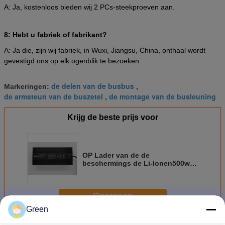
A: Ja, kostenloos bieden wij 2 PCs-steekproeven aan.
8: Hebt u fabriek of fabrikant?
A: Ja die, zijn wij fabriek, in Wuxi, Jiangsu, China, onthaal wordt
gevestigd ons op elk ogenblik te bezoeken.
de delen van de busbus
Markeringen:
,
de armsteun van de buszetel
de montage van de busleuning
,
Krijg de beste prijs voor
OP Lader van de de
beschermings de Li-Ionen500w
Snelle 60V 7A Ebike Batterij van
de VERKOOPschakelaar
Doorgaan
Green
Lithium Ion Battery Chargers
Meer