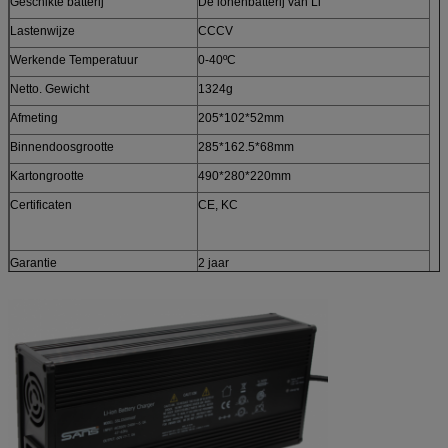
Geschikte batterij
De ionenbatterij van Li
Lastenwijze
CCCV
Werkende Temperatuur
0-40ºC
Netto. Gewicht
1324g
Afmeting
205*102*52mm
Binnendoosgrootte
285*162.5*68mm
Karton
grootte
490*280*220mm
Certificaten
CE, KC
Garantie
2 jaar