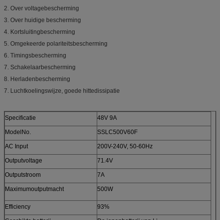
2. Over voltagebescherming
3. Over huidige bescherming
4. Kortsluitingbescherming
5. Omgekeerde polariteitsbescherming
6. Timingsbescherming
7. Schakelaarbescherming
8. Herladenbescherming
7. Luchtkoelingswijze, goede hittedissipatie
Specificatie
48V 9A
ModelNo.
SSLC500V60F
AC Input
200V-240V, 50-60Hz
Outputvoltage
71.4V
Outputstroom
7A
Maximumoutputmacht
500W
Efficiency
93%