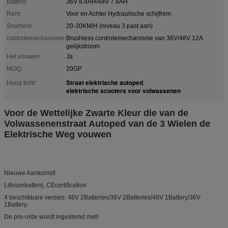
Batterij:
36V 8.8AH/48V 7.8AH
Rem:
Voor en Achter Hydraulische schijfrem
Snelheid:
20-30KM/H (niveau 3 past aan)
controlemechanisme:
Brushless controlemechanisme van 36V/48V 12A
gelijkstroom
Het vouwen:
Ja
MOQ:
20GP
Straat elektrische autoped
Hoog licht:
,
elektrische scooters voor volwassenen
Voor de Wettelijke Zwarte Kleur die van de
Volwassenenstraat Autoped van de 3 Wielen de
Elektrische Weg vouwen
Nieuwe Aankomst!
Lithiumbatterij, CEcertification
4 beschikbare versies: 48V 2Batteries/36V 2Batteries/48V 1Battery/36V
1Battery.
De pre-orde wordt ingestemd met!