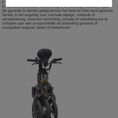
F. controlemechanisme 1 jaar
G. verfwerk (exclusief weloverwogen of toevallige schade) 1 jaar
De garantie is slechts geldig binnen het land de fiets werd gekocht.
Terwijl, is het ongeldig voor normale slijtage, misbruik of
verwaarlozing, incorrect verrichting, schade of mislukking toe te
schrijven aan niet oorspronkelijk de bedoeling geweest of
compatibel ongeval, delen of toebehoren.