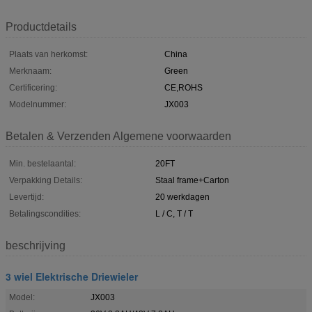
Productdetails
Plaats van herkomst:
China
Merknaam:
Green
Certificering:
CE,ROHS
Modelnummer:
JX003
Betalen & Verzenden Algemene voorwaarden
Min. bestelaantal:
20FT
Verpakking Details:
Staal frame+Carton
Levertijd:
20 werkdagen
Betalingscondities:
L / C, T / T
beschrijving
3 wiel Elektrische Driewieler
Model:
JX003