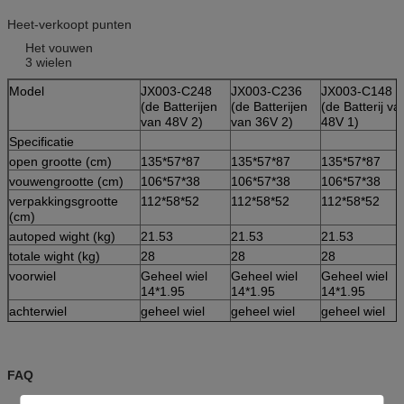
Heet-verkoopt punten
Het vouwen
3 wielen
Model
JX003-C248
JX003-C236
JX003-C148
(de Batterijen
(de Batterijen
(de Batterij va
van 48V 2)
van 36V 2)
48V 1)
Specificatie
open grootte (cm)
135*57*87
135*57*87
135*57*87
vouwengrootte (cm)
106*57*38
106*57*38
106*57*38
verpakkingsgrootte
112*58*52
112*58*52
112*58*52
(cm)
autoped wight (kg)
21.53
21.53
21.53
totale wight (kg)
28
28
28
voorwiel
Geheel wiel
Geheel wiel
Geheel wiel
14*1.95
14*1.95
14*1.95
achterwiel
geheel wiel
geheel wiel
geheel wiel
14*2.125
14*2.125
14*2.125
parameter van motor
250W
250W
250W
parameter van battary
Twee Chinese
Twee Chinese
één Chinese
FAQ
lithiumbatterij
lithiumbatterij
lithiumbatterij
48V, 7.8AH
36V, 8.8AH
48V, 7.8AH