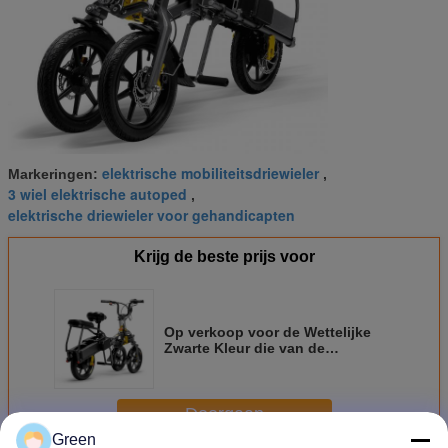
elektrische mobiliteitsdriewieler
Markeringen:
,
3 wiel elektrische autoped
,
elektrische driewieler voor gehandicapten
Krijg de beste prijs voor
Op verkoop voor de Wettelijke
Zwarte Kleur die van de
Volwassenenstraat Autoped van
de 3 Wielen de Elektrische Weg
vouwt
Doorgaan
Green