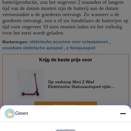
batterijproductie, zou het ongeveer 2 maanden of langere
tijd van de datum moeten zijn de batterij aan de datum
veroorzaakte u de goederen ontvangt. Zo wanneer u de
goederen ontvangt, zou u of uw handelaars de batterijen op
tijd voor ongeveer 10 uren moeten laden tot het volledig
voor het eerst wordt geladen.
elektrische scooters voor volwassenen
Markeringen:
,
vouwbare elektrische autoped
e fietsautoped
,
Krijg de beste prijs voor
Op verkoop Mini 2 Wiel
Elektrische Statusautoped rijden
Jonge geitjes Twee
Machtsautoped
Doorgaan
Green
Elektrische wegautoped
Meer