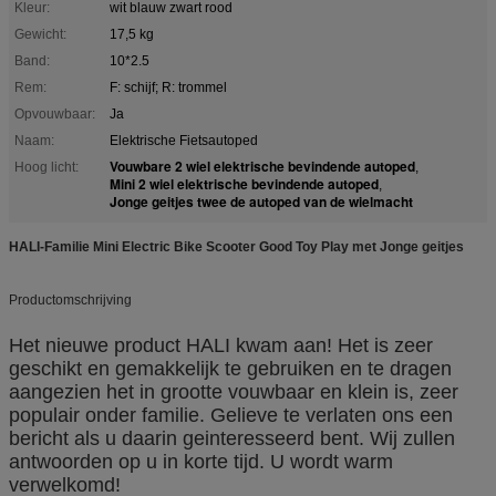
Kleur:
wit blauw zwart rood
Gewicht:
17,5 kg
Band:
10*2.5
Rem:
F: schijf; R: trommel
Opvouwbaar:
Ja
Naam:
Elektrische Fietsautoped
Vouwbare 2 wiel elektrische bevindende autoped
Hoog licht:
,
Mini 2 wiel elektrische bevindende autoped
,
Jonge geitjes twee de autoped van de wielmacht
HALI-Familie Mini Electric Bike Scooter Good Toy Play met Jonge geitjes
Productomschrijving
Het nieuwe product HALI kwam aan! Het is zeer
geschikt en gemakkelijk te gebruiken en te dragen
aangezien het in grootte vouwbaar en klein is, zeer
populair onder familie. Gelieve te verlaten ons een
bericht als u daarin geinteresseerd bent. Wij zullen
antwoorden op u in korte tijd. U wordt warm
verwelkomd!