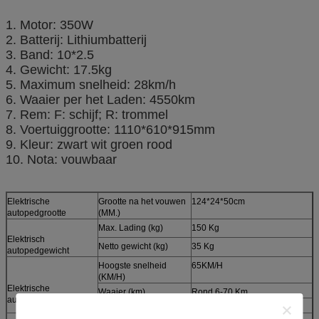
1. Motor: 350W
2. Batterij: Lithiumbatterij
3. Band: 10*2.5
4. Gewicht: 17.5kg
5. Maximum snelheid: 28km/h
6. Waaier per het Laden: 4550km
7. Rem: F: schijf; R: trommel
8. Voertuiggrootte: 1110*610*915mm
9. Kleur: zwart wit groen rood
10. Nota: vouwbaar
Elektrische
Grootte na het vouwen
124*24*50cm
autopedgrootte
(MM.)
Max. Lading (kg)
150 Kg
Elektrisch
Netto gewicht (kg)
35 Kg
autopedgewicht
Hoogste snelheid
65KM/H
(KM/H)
Elektrische
Waaier (km)
Rond 6-70 Km
autopedsnelheid
Het werk temperatuur
-5℃~40℃