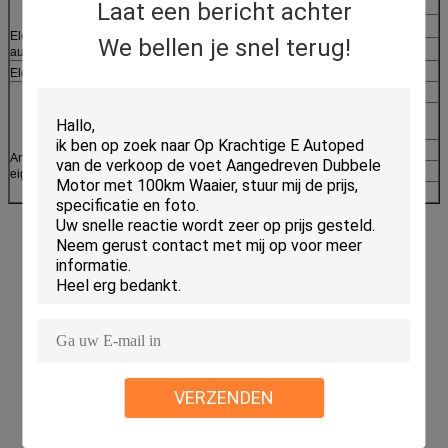
Batterijtype
Lithiumbatterij
Laat een bericht achter
voltage (V)
52V
Elektrische
We bellen je snel terug!
Batterijcapaciteit (AH)
20Ah
autopedbatterij
Elektrische autoped
Bandgrootte
10 duim van wegband
Kadermateriaal
Aluminiumlegering
Rem
Voor en achter hydraulische
schijfrem
Opschorting
Voor en achteropschorting
Andere
Motor
800W Brushless motor *2
eigenschappen
Pedaal wijd
21CM
VERZENDEN