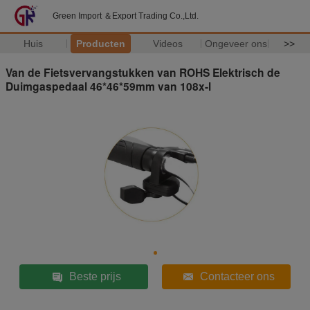
Green Import ＆Export Trading Co.,Ltd.
Huis
Producten
Videos
Ongeveer ons
>>
Van de Fietsvervangstukken van ROHS Elektrisch de
Duimgaspedaal 46*46*59mm van 108x-l
Beste prijs
Contacteer ons