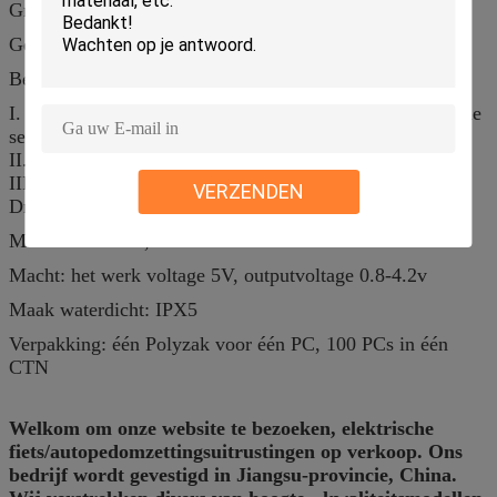
Grootte: 46*46*59mm
Gewicht: 47g
Bedrading: drie kern bedrading
I. De rode draad: +5V gelijkstroom (Zaaleffect ingevoerde
sensor)
II. De zwarte draad: - (GND)
III. De witte draad: Singal
VERZENDEN
Draadlengte & schakelaar: Als uw verzoek
Materialen: ABS, PA66/GF20
Macht: het werk voltage 5V, outputvoltage 0.8-4.2v
Maak waterdicht: IPX5
Verpakking: één Polyzak voor één PC, 100 PCs in één
CTN
Welkom om onze website te bezoeken, elektrische
fiets/autopedomzettingsuitrustingen op verkoop. Ons
bedrijf wordt gevestigd in Jiangsu-provincie, China.