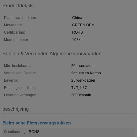
Productdetails
Plaats van herkomst:
China
Merknaam:
GREEN,OEM
Certificering:
ROHS
Modelnummer:
108x-l
Betalen & Verzenden Algemene voorwaarden
Min. bestelaantal:
20 ft container
Verpakking Details:
Schuim en Karton
Levertijd:
25 werkdagen
Betalingscondities:
T / T, L / C
Levering vermogen:
3000/month
beschrijving
Elektrische Fietsvervangstukken
Goedkeuring:
ROHS