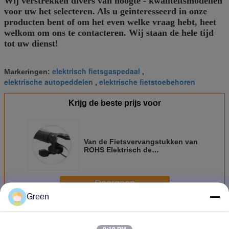
Wij verstrekken divers van hoogte - kwaliteitsmodellen
voor uw het selecteren. Als u geinteresseerd in onze
producten bent of om het even welke vraag hebt, heet
welkom om ons te contacteren. Wij staan de hele tijd
tot uw dienst!
elektrisch fietsgaspedaal
Markeringen:
,
elektrische autopeddelen
elektrische fietstoebehoren
,
Krijg de beste prijs voor
Van de Fietsvervangstukken van
ROHS Elektrisch de
Duimgaspedaal 46*46*59mm van
108x-l
Doorgaan
Green
Elektrische Fietsvervangstukken
Meer