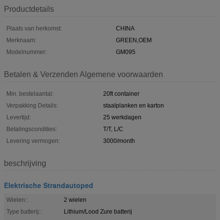
Productdetails
Plaats van herkomst:
CHINA
Merknaam:
GREEN,OEM
Modelnummer:
GM095
Betalen & Verzenden Algemene voorwaarden
Min. bestelaantal:
20ft container
Verpakking Details:
staalplanken en karton
Levertijd:
25 werkdagen
Betalingscondities:
T/T, L/C
Levering vermogen:
3000/month
beschrijving
Elektrische Strandautoped
Wielen::
2 wielen
Type batterij::
Lithium/Lood Zure batterij