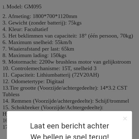
Model: GM095
1.
2. Afmeting: 1800*700*1120mm
3. Gewicht (zonder batterij): 75kgs
4. Kleur: Facultatief
5. Het beklimmen van capaciteit: 18° (één persoon, 70kg)
6. Maximum snelheid: 55km/h
7. Waaierafstand per last: 65km
8. Maximum lading: 150kgs
9. Motormacht: 2200w brushless motor van gelijkstroom
10. Controlemechanisme: 15T, snelheid 3
11. Capaciteit: Lithiumbatterij (72V20AH)
12. Odometertype: Digitaal
13.Tire grootte (Voorzijde/achtergedeelte): 14*3.2 CST
Tubless
14. Remmen (Voorzijde/achtergedeelte): Schijf/trommel
15. Schokbreker (Voorzijde/Achtergedeelte):
Hydraulisch/Hydraulisch
16.Container ladingshoeveelheid: psc 85 in HK 40
Laat een bericht achter
17. levertijd: 25 werkdagen
We bellen je snel terug!