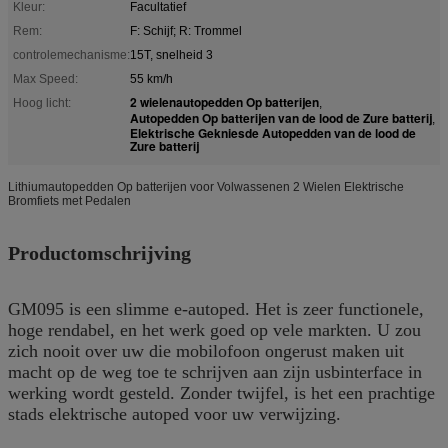
Kleur:
Facultatief
Rem:
F: Schijf; R: Trommel
controlemechanisme:
15T, snelheid 3
Max Speed:
55 km/h
2 wielenautopedden Op batterijen
Hoog licht:
,
Autopedden Op batterijen van de lood de Zure batterij
,
Elektrische Gekniesde Autopedden van de lood de
Zure batterij
Lithiumautopedden Op batterijen voor Volwassenen 2 Wielen Elektrische
Bromfiets met Pedalen
Productomschrijving
GM095 is een slimme e-autoped. Het is zeer functionele,
hoge rendabel, en het werk goed op vele markten. U zou
zich nooit over uw die mobilofoon ongerust maken uit
macht op de weg toe te schrijven aan zijn usbinterface in
werking wordt gesteld. Zonder twijfel, is het een
prachtige
stads elektrische autoped voor uw verwijzing.