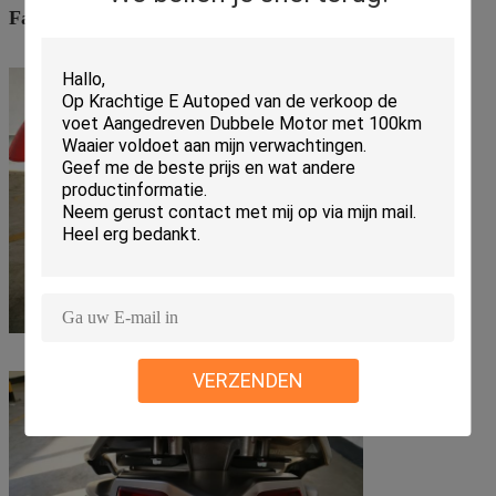
Facultatief:
Lood zure batterij (60V20AH/72V20AH)
VERZENDEN