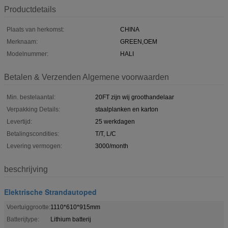
Productdetails
Plaats van herkomst:
CHINA
Merknaam:
GREEN,OEM
Modelnummer:
HALI
Betalen & Verzenden Algemene voorwaarden
Min. bestelaantal:
20FT zijn wij groothandelaar
Verpakking Details:
staalplanken en karton
Levertijd:
25 werkdagen
Betalingscondities:
T/T, L/C
Levering vermogen:
3000/month
beschrijving
Elektrische Strandautoped
Voertuiggrootte:
1110*610*915mm
Batterijtype:
Lithium batterij