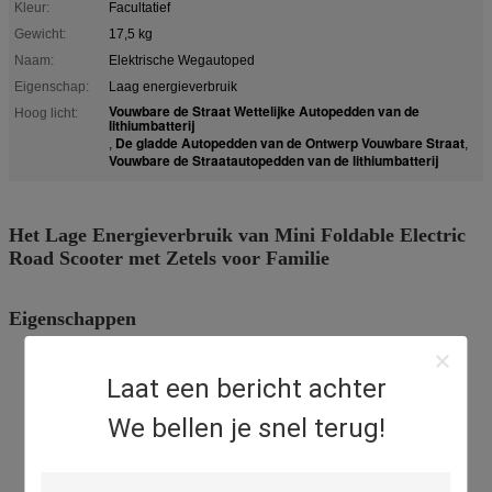
Kleur:
Facultatief
Gewicht:
17,5 kg
Naam:
Elektrische Wegautoped
Eigenschap:
Laag energieverbruik
Vouwbare de Straat Wettelijke Autopedden van de
Hoog licht:
lithiumbatterij
De gladde Autopedden van de Ontwerp Vouwbare Straat
,
,
Vouwbare de Straatautopedden van de lithiumbatterij
Het Lage Energieverbruik van Mini Foldable Electric
Road Scooter met Zetels voor Familie
Eigenschappen
Hoge Veiligheid
Milieuvriendelijk
Laat een bericht achter
Nul Emissies
Economisch
We bellen je snel terug!
Glad
Ontwerp
Gebruikersvriendelijk